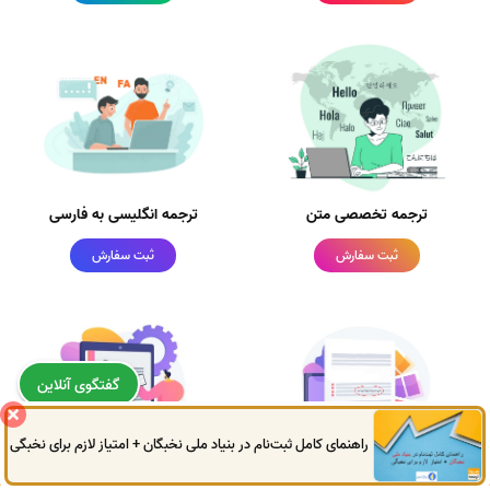
ترجمه تخصصی متن
ترجمه انگلیسی به فارسی
ثبت سفارش
ثبت سفارش
گفتگوی آنلاین
راهنمای کامل ثبت‌نام در بنیاد ملی نخبگان + امتیاز لازم برای نخبگی
0914
972
4522
041
3325
0787
ویراستاری متن
پارافریز