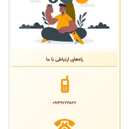
راه‌های ارتباطی با ما
09149724522