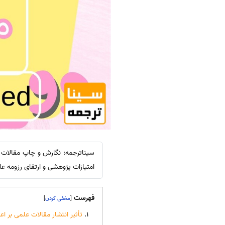
سیناترجمه: نگارش و چاپ مقالات ع
امتیازات پژوهشی و ارتقای رزومه ع
فهرست
]
[
تأثیر انتشار مقالات علمی بر اع