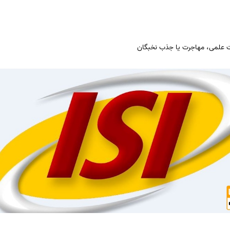
یئت علمی، مهاجرت یا جذب نخبگان