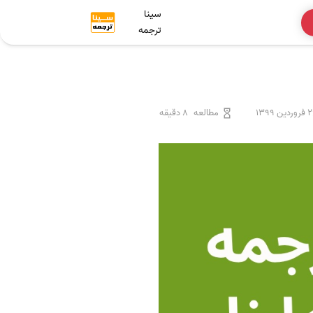
سینا
ترجمه
ردین 1399
مطالعه
8 دقیقه