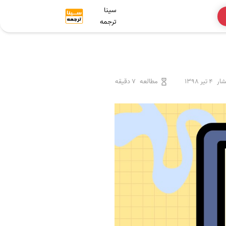
سینا
ترجمه
شار
4 تیر 1398
مطالعه
7 دقیقه