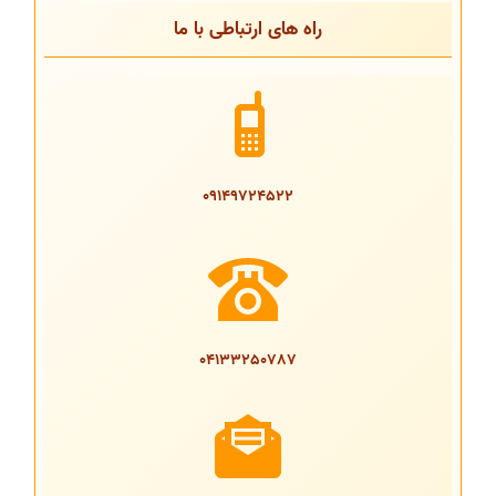
راه های ارتباطی با ما
09149724522
04133250787