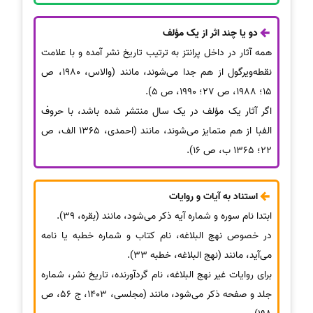
دو یا چند اثر از یک مؤلف
همه آثار در داخل پرانتز به ترتیب تاریخ نشر آمده و با علامت
نقطه‌ویرگول از هم جدا می‌شوند، مانند (والاس، 1980، ص
15؛ 1988، ص 27؛ 1990، ص 5).
اگر آثار یک مؤلف در یک سال منتشر شده باشد، با حروف
الفبا از هم متمایز می‌شوند، مانند (احمدی، 1365 الف، ص
22؛ 1365 ب، ص 16).
استناد به آیات و روایات
ابتدا نام سوره و شماره آیه ذکر می‌شود، مانند (بقره، 39).
در خصوص نهج البلاغه، نام کتاب و شماره خطبه یا نامه
می‌آید، مانند (نهج البلاغه، خطبه 33).
برای روایات غیر نهج البلاغه، نام گردآورنده، تاریخ نشر، شماره
جلد و صفحه ذکر می‌شود، مانند (مجلسی، 1403، ج 56، ص