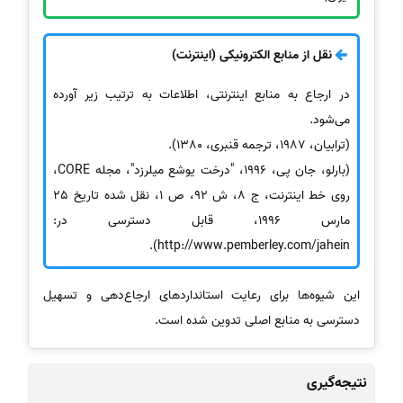
نقل از منابع الکترونیکی (اینترنت)
در ارجاع به منابع اینترنتی، اطلاعات به ترتیب زیر آورده
می‌شود.
(ترابیان، 1987، ترجمه قنبری، 1380).
(بارلو، جان پی، 1996، "درخت یوشع میلرزد"، مجله CORE،
روی خط اینترنت، ج 8، ش 92، ص 1، نقل شده تاریخ 25
مارس 1996، قابل دسترسی در:
http://www.pemberley.com/jahein).
این شیوه‌ها برای رعایت استانداردهای ارجاع‌دهی و تسهیل
دسترسی به منابع اصلی تدوین شده است.
نتیجه‌گیری