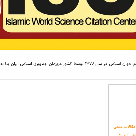
سیناترجمه:isc پایگاه استنادی علوم جهان اسلامی در سال1378 توسط کشور عزیزمان جمه