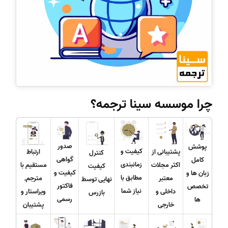
چرا موسسه سینا ترجمه؟
صدور
پوشش
کیفیت و
پشتیبانی از
ارتباط
کنترل
گواهی
کامل
زمانبندی
اکثر مجلات
مستقیم با
کیفیت
کیفیت و
زبان ها و
مطابق با
معتبر
مترجم,
نهایی توسط
فاکتور
تخصص
نیاز شما
داخلی و
ویراستار و
بازرس
رسمی
ها
خارجی
پشتیبان