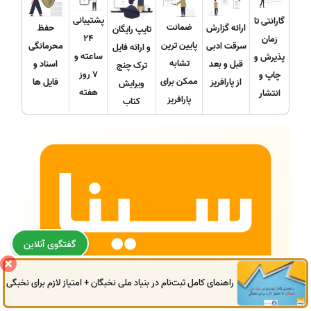
پشتیبانی
گارانتی تا
ضمانت
ارائه گزارش
حفظ
تایپ رایگان
24
زمان
پایین ترین
سرقت ادبی
محرمانگی
و ارائه فایل
ساعته و
پذیرش و
تشابه
قبل و بعد
اسناد و
ترک چنج
7 روز
چاپ و
ممکن برای
از پارافریز
فایل ها
ویرایش
هفته
انتشار
پارافریز
کتاب
گفتگوی آنلاین
راهنمای کامل ثبت‌نام در بنیاد ملی نخبگان + امتیاز لازم برای نخبگی
0914
972
4522
041
3325
0787