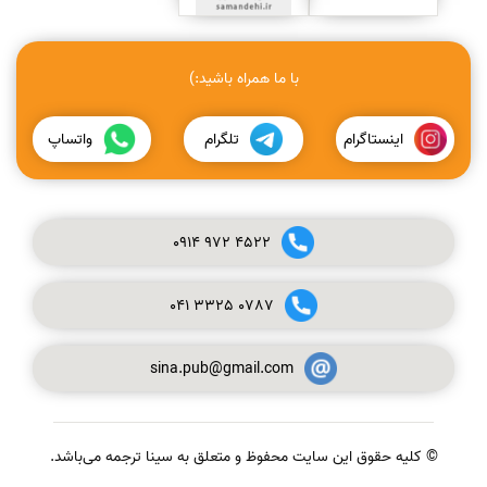
با ما همراه باشید:)
اینستاگرام
تلگرام
واتساپ
0914
972
4522
041
3325
0787
sina.pub@gmail.com
© کلیه حقوق این سایت محفوظ و متعلق به سینا ترجمه می‌باشد.