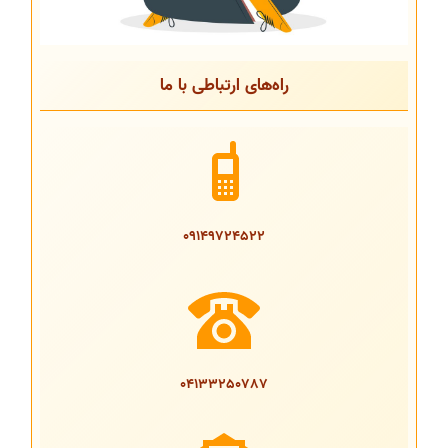
راه‌های ارتباطی با ما
09149724522
04133250787