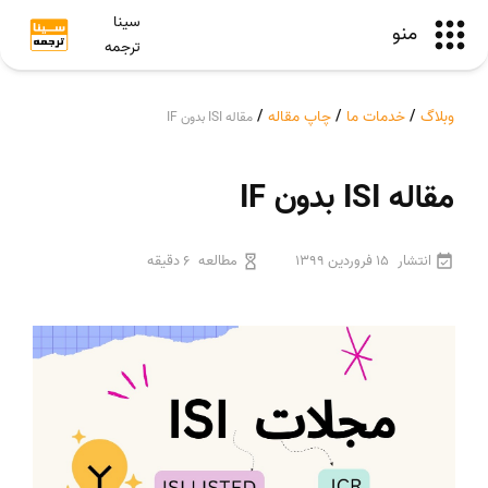
سینا
منو
ترجمه
وبلاگ
/
خدمات ما
/
چاپ مقاله
/
مقاله ISI بدون IF
مقاله ISI بدون IF
انتشار
15 فروردین 1399
مطالعه
6 دقیقه