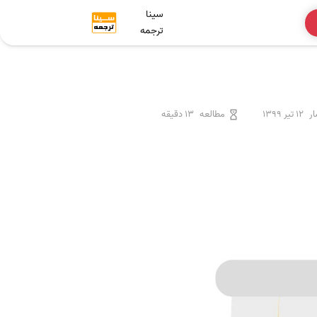
سینا
ترجمه
ر
12 تیر 1399
مطالعه
13 دقیقه