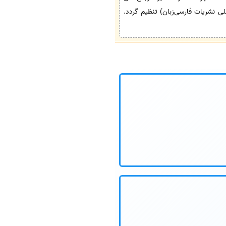
ای معتبر بین‌المللی (مانند APA، MLA یا شیوه‌نامه‌های داخلی نشریات فارسی‌زبان) تنظیم گردد.