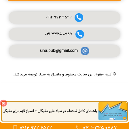
0914
972
4522
041
3325
0787
sina.pub@gmail.com
© کلیه حقوق این سایت محفوظ و متعلق به سینا ترجمه می‌باشد.
گفتگوی آنلاین
راهنمای کامل ثبت‌نام در بنیاد ملی نخبگان + امتیاز لازم برای نخبگی
0914
972
4522
041
3325
0787